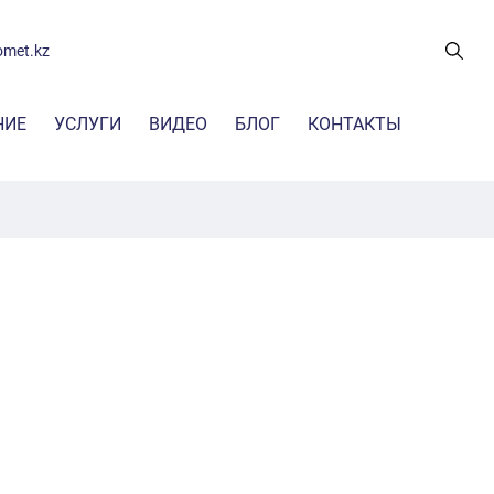
omet.kz
НИЕ
УСЛУГИ
ВИДЕО
БЛОГ
КОНТАКТЫ
ие для мониторинга качества
Лабораторные услуги
ого воздуха
Услуги по проведению мониторинга
ние для непрерывного
Трансфер знаний
а выбросов / контроля
еского процесса
Консультационные услуги
ниторинга