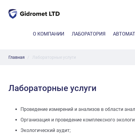
G
i
d
Г
О КОМПАНИИ
ЛАБОРАТОРИЯ
АВТОМАТ
r
Л
o
А
Качест
m
В
e
Н
Главная
Лабораторные услуги
Непрер
А
t
Я
L
T
D
Лабораторные услуги
Проведение измерений и анализов в области ана
Организация и проведение комплексного экологи
Экологический аудит;