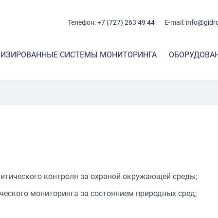
Телефон:
+7 (727) 263 49 44
E-mail:
info@gidr
ИЗИРОВАННЫЕ СИСТЕМЫ МОНИТОРИНГА
ОБОРУДОВА
во атмосферного воздуха
Оборудован
атмосферн
ывный мониторинг эмиссий
Оборудова
мониторинг
технологич
Методы мо
литического контроля за охраной окружающей среды;
ческого мониторинга за состоянием природных сред;