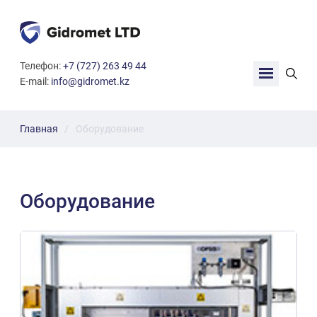
G
Телефон:
+7 (727) 263 49 44
i
E-mail:
info@gidromet.kz
d
r
o
m
Главная
Оборудование
e
t
L
T
Оборудование
D