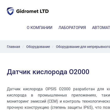
G
i
d
Г
О КОМПАНИИ
ЛАБОРАТОРИЯ
АВТОМАТ
r
Л
o
А
Качест
m
В
e
Н
Главная
Оборудование
Оборудование для непрерывного
Непрер
А
t
Я
L
T
D
Датчик кислорода О2000
Датчик кислорода OPSIS O2000 разработан для к
кислорода в промышленных приложениях, так
мониторинг эмиссий (CEM) и контроль технологическо
прочную конструкцию (степень защиты IP65), что поз