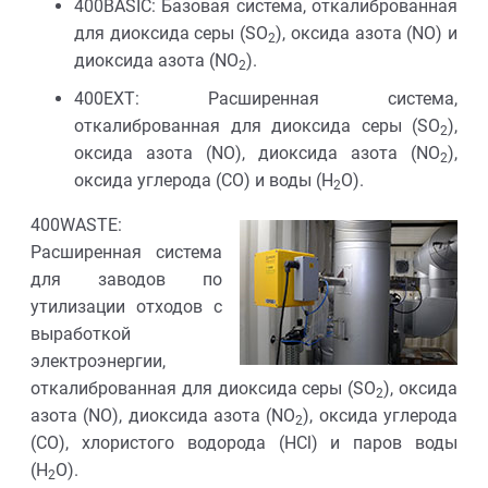
400BASIC: Базовая система, откалиброванная
для диоксида серы (SO
), оксида азота (NO) и
2
диоксида азота (NO
).
2
400EXT: Расширенная система,
откалиброванная для диоксида серы (SO
),
2
оксида азота (NO), диоксида азота (NO
),
2
оксида углерода (CO) и воды (H
O).
2
400WASTE:
Расширенная система
для заводов по
утилизации отходов с
выработкой
электроэнергии,
откалиброванная для диоксида серы (SO
), оксида
2
азота (NO), диоксида азота (NO
), оксида углерода
2
(CO), хлористого водорода (HCl) и паров воды
(H
O).
2