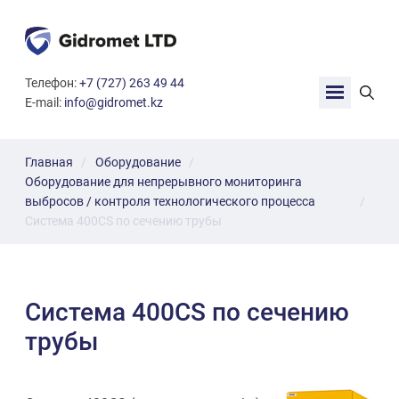
G
Телефон:
+7 (727) 263 49 44
i
E-mail:
info@gidromet.kz
d
r
o
m
Главная
Оборудование
e
Оборудование для непрерывного мониторинга
t
выбросов / контроля технологического процесса
L
Система 400CS по сечению трубы
T
D
Система 400CS по сечению
трубы