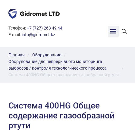
G
Телефон:
+7 (727) 263 49 44
i
E-mail:
info@gidromet.kz
d
r
o
m
Главная
Оборудование
e
Оборудование для непрерывного мониторинга
t
выбросов / контроля технологического процесса
L
Система 400HG Общее содержание газообразной ртути
T
D
Система 400HG Общее
содержание газообразной
ртути