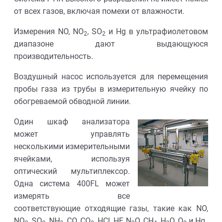
от всех газов, включая помехи от влажности.
Измерения NO, NO
, SO
и Hg в ультрафиолетовом
2
2
диапазоне дают выдающуюся
производительность.
Воздушный насос используется для перемещения
пробы газа из трубы в измерительную ячейку по
обогреваемой обводной линии.
Один шкаф анализатора
может управлять
несколькими измерительными
ячейками, используя
оптический мультиплексор.
Одна система 400FL может
измерять все
соответствующие отходящие газы, такие как NO,
NO
, SO
, NH
, CO, CO
, HCl, HF, N
O, CH
, H
O, O
и Hg.