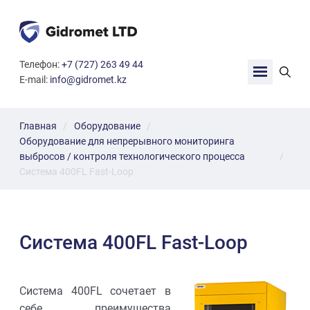
G
Телефон:
+7 (727) 263 49 44
i
E-mail:
info@gidromet.kz
d
r
o
m
Главная
Оборудование
e
Оборудование для непрерывного мониторинга
t
выбросов / контроля технологического процесса
L
Система 400FL Fast-Loop
T
D
Система 400FL Fast-Loop
Система 400FL сочетает в
себе преимущества