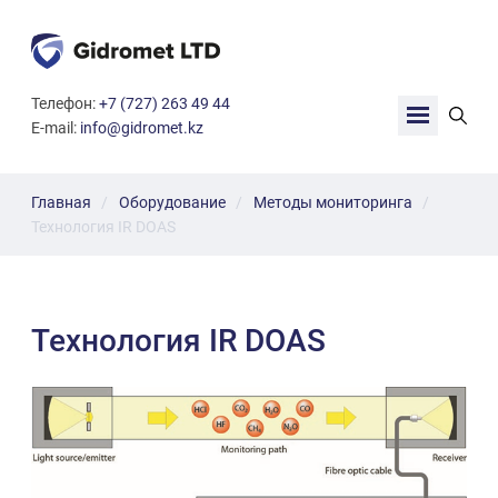
G
Телефон:
+7 (727) 263 49 44
i
E-mail:
info@gidromet.kz
d
r
o
m
Главная
Оборудование
Методы мониторинга
e
Технология IR DOAS
t
L
T
D
Технология IR DOAS